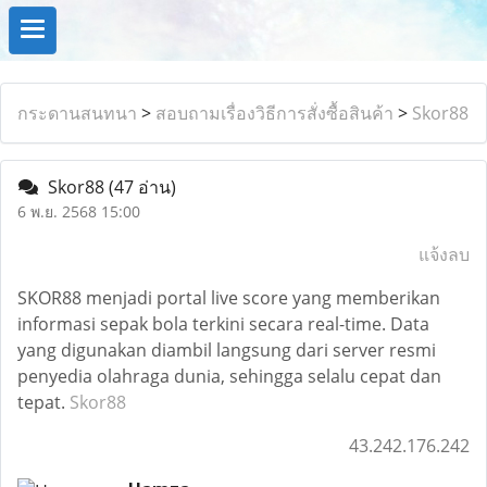
กระดานสนทนา
>
สอบถามเรื่องวิธีการสั่งซื้อสินค้า
>
Skor88
Skor88
(47 อ่าน)
6 พ.ย. 2568 15:00
แจ้งลบ
SKOR88 menjadi portal live score yang memberikan
informasi sepak bola terkini secara real-time. Data
yang digunakan diambil langsung dari server resmi
penyedia olahraga dunia, sehingga selalu cepat dan
tepat.
Skor88
43.242.176.242