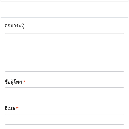
ตอบกระทู้
ชื่อผู้โพส
*
อีเมล
*