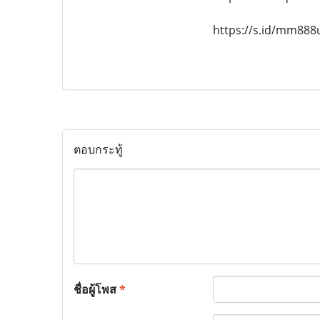
https://s.id/mm888
ตอบกระทู้
ชื่อผู้โพส
*