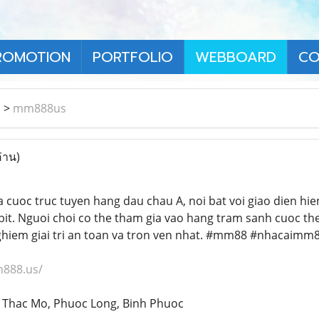
ROMOTION
PORTFOLIO
WEBBOARD
CO
า
>
mm888us
่าน)
a cuoc truc tuyen hang dau chau A, noi bat voi giao dien hi
it. Nguoi choi co the tham gia vao hang tram sanh cuoc the
nghiem giai tri an toan va tron ven nhat. #mm88 #nhaca
m888.us/
A, Thac Mo, Phuoc Long, Binh Phuoc