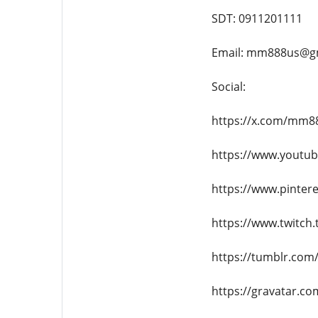
SDT: 0911201111
Email: mm888us@g
Social:
https://x.com/mm8
https://www.yout
https://www.pinte
https://www.twitch
https://tumblr.co
https://gravatar.