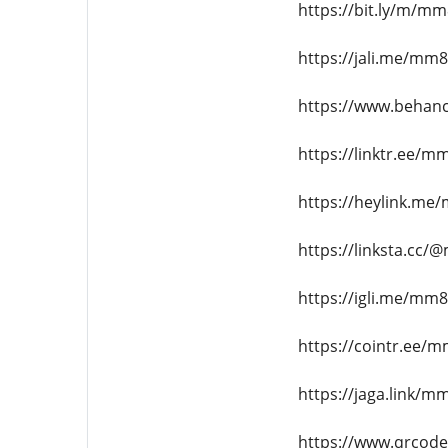
https://bit.ly/m/m
https://jali.me/mm
https://www.behan
https://linktr.ee/
https://heylink.me
https://linksta.cc
https://igli.me/mm
https://cointr.ee/
https://jaga.link/
https://www.qrco