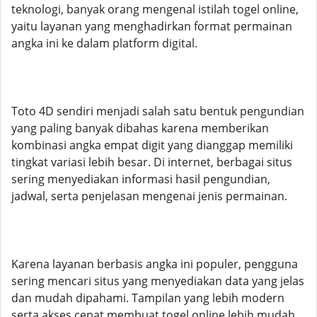
teknologi, banyak orang mengenal istilah togel online,
yaitu layanan yang menghadirkan format permainan
angka ini ke dalam platform digital.
Toto 4D sendiri menjadi salah satu bentuk pengundian
yang paling banyak dibahas karena memberikan
kombinasi angka empat digit yang dianggap memiliki
tingkat variasi lebih besar. Di internet, berbagai situs
sering menyediakan informasi hasil pengundian,
jadwal, serta penjelasan mengenai jenis permainan.
Karena layanan berbasis angka ini populer, pengguna
sering mencari situs yang menyediakan data yang jelas
dan mudah dipahami. Tampilan yang lebih modern
serta akses cepat membuat togel online lebih mudah