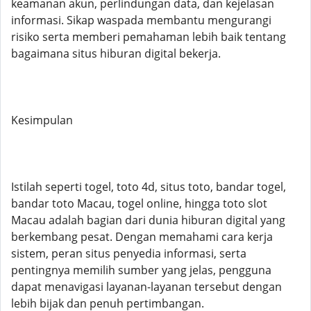
keamanan akun, perlindungan data, dan kejelasan
informasi. Sikap waspada membantu mengurangi
risiko serta memberi pemahaman lebih baik tentang
bagaimana situs hiburan digital bekerja.
Kesimpulan
Istilah seperti togel, toto 4d, situs toto, bandar togel,
bandar toto Macau, togel online, hingga toto slot
Macau adalah bagian dari dunia hiburan digital yang
berkembang pesat. Dengan memahami cara kerja
sistem, peran situs penyedia informasi, serta
pentingnya memilih sumber yang jelas, pengguna
dapat menavigasi layanan-layanan tersebut dengan
lebih bijak dan penuh pertimbangan.