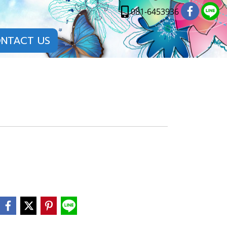
081-6453936
NTACT US